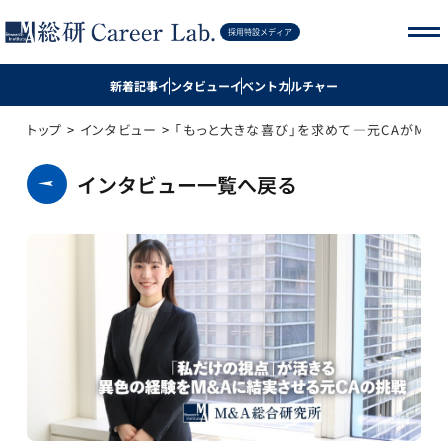
記事を探す
採用特設メディア
新着記事
インタビュー
イベント
カルチャー
新着記事
トップ
>
インタビュー
>
「もっと大きな喜び」を求めて―元CAがM&
インタビュー
インタビュー一覧へ戻る
イベント
カルチャー
採用サイト