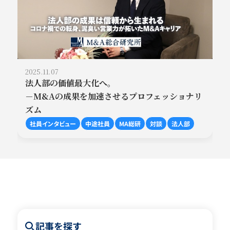
2025.11.07
法人部の価値最大化へ。
－M&Aの成果を加速させるプロフェッショナリ
ズム
社員インタビュー
中途社員
MA総研
対談
法人部
記事を探す