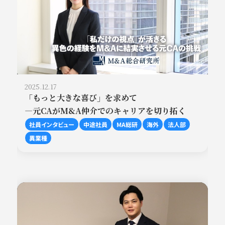
2025.12.17
「もっと大きな喜び」を求めて
―元CAがM&A仲介でのキャリアを切り拓く
社員インタビュー
中途社員
MA総研
海外
法人部
異業種