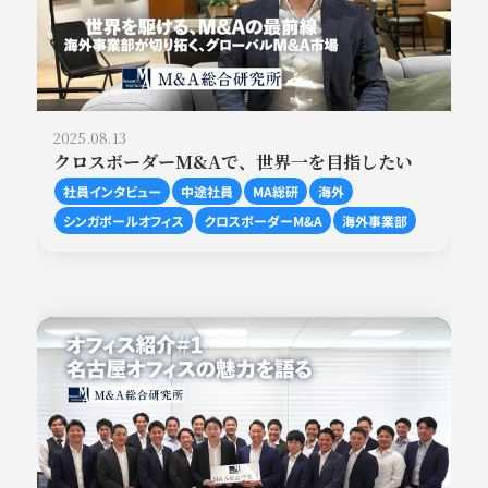
2025.08.13
クロスボーダーM&Aで、世界一を目指したい
社員インタビュー
中途社員
MA総研
海外
シンガポールオフィス
クロスボーダーM&A
海外事業部