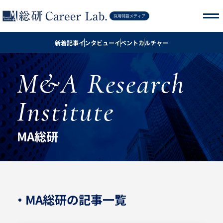
記事を探す
採用特設メディア
新着記事
インタビュー
イベント
カルチャー
新着記事
M&A Research
インタビュー
Institute
イベント
カルチャー
MA総研
採用サイト
・ MA総研の記事一覧