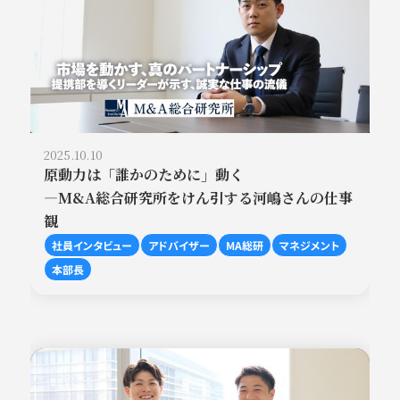
2025.10.10
原動力は「誰かのために」動く
―M&A総合研究所をけん引する河嶋さんの仕事
観
社員インタビュー
アドバイザー
MA総研
マネジメント
本部長